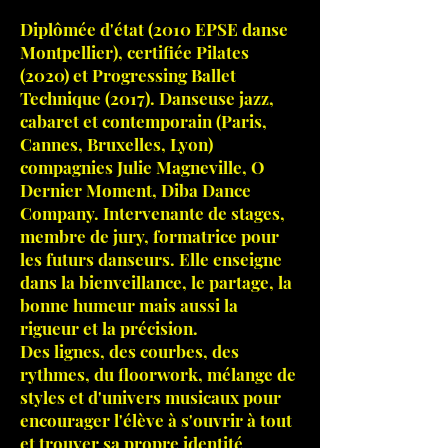
Diplômée d'état (2010 EPSE danse
Montpellier), certifiée Pilates
(2020) et Progressing Ballet
Technique (2017). Danseuse jazz,
cabaret et contemporain (Paris,
Cannes, Bruxelles, Lyon)
compagnies Julie Magneville, O
Dernier Moment, Diba Dance
Company. Intervenante de stages,
membre de jury, formatrice pour
les futurs danseurs. Elle enseigne
dans la bienveillance, le partage, la
bonne humeur mais aussi la
rigueur et la précision.
Des lignes, des courbes, des
rythmes, du floorwork, mélange de
styles et d'univers musicaux pour
encourager l'élève à s'ouvrir à tout
et trouver sa propre identité