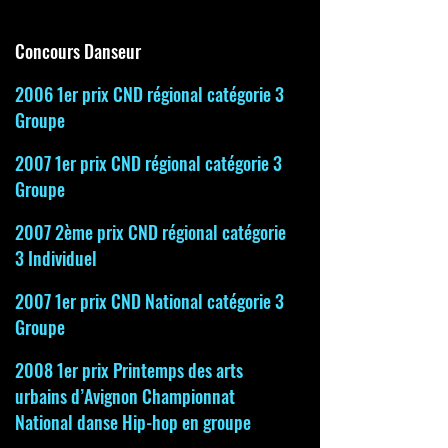
Concours Danseur
2006 1er prix CND régional catégorie 3
Groupe
20
07 1er prix CND régional catégorie 3
Groupe
2007 2ème prix CND régional catégorie
3 Individuel
2007 1er prix CND National catégorie 3
Groupe
2008 1er prix Printemps des arts
urbains d’Avignon Championnat
National danse Hip-hop en groupe