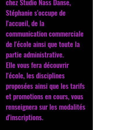
che
z
Studio Nass Danse,
Stéphanie s'occupe de
l'accueil, de la
communication commerciale
de l'école ainsi que toute la
partie administrative.
Elle vous fera découvrir
l'école, les disciplines
proposées ainsi que les tarifs
et promotions en cours, vous
rensei
g
nera sur les modalités
d'inscriptions.