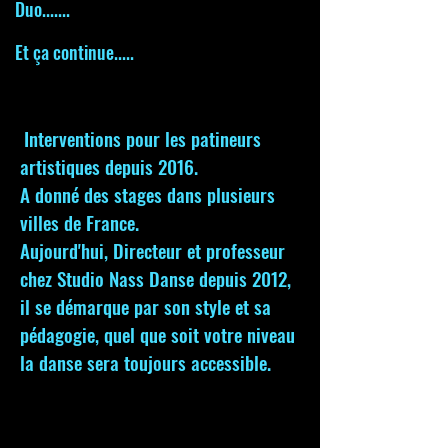
Duo.......
Et ça continue.....
Interventions pour les patineurs
artistiques depuis 2016.
A donné des stages dans plusieurs
villes de France.
Aujourd'hui, Directeur et professeur
chez Studio Nass Danse depuis 2012,
il se démarque par son style et sa
pédagogie, quel que soit votre niveau
la danse sera toujours accessible.