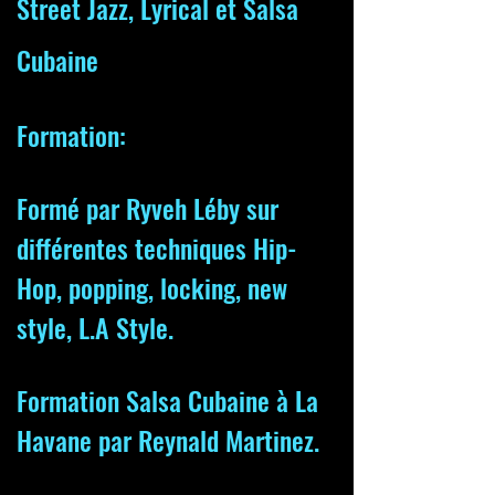
Street Jazz, Lyrical et Salsa
Cubaine
Formation:
Formé par Ryveh Léby sur
différentes techniques Hip-
Hop, poppin
g
, lockin
g
, new
style, L.A Style.
Formation Salsa Cubaine à La
Havane par Reynald Martine
z.