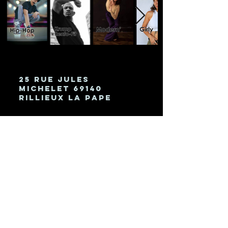
25 rue Jules
Michelet 69140
Rillieux la pape
Dancehall ragga ecole de danse, Mokhtar
Nacim / Danse Hip-hop cours breakdance
/ Studio Nass'Danse Hip-hop Newstyle
poppin locking / Modern'jazz danse
enfants eveil danse / Krump / fitness /
Fit / Cardio